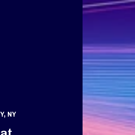
Y, NY
at