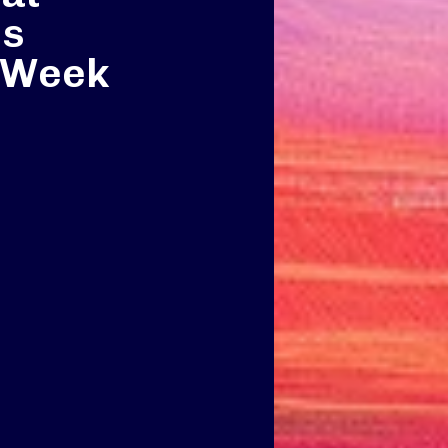
ss
h Week