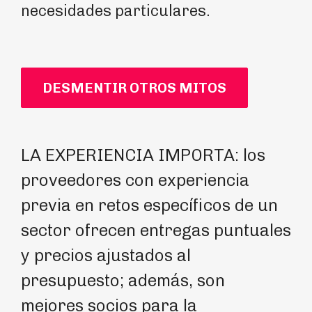
necesidades particulares.
DESMENTIR OTROS MITOS
LA EXPERIENCIA IMPORTA: los
LA
proveedores con experiencia
ge
previa en retos específicos de un
un
sector ofrecen entregas puntuales
es
y precios ajustados al
me
presupuesto; además, son
op
mejores socios para la
co