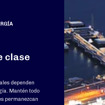
ERGÍA
e clase
uales dependen
gía. Mantén todo
ces permanezcan