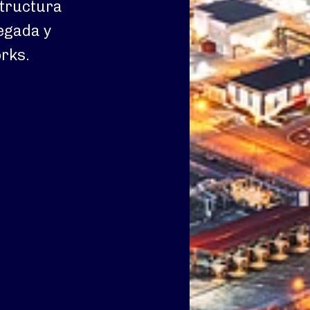
structura
egada y
rks.