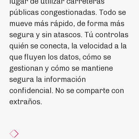
lugar de utilizar carreteras
mu
públicas congestionadas. Todo se
co
mueve más rápido, de forma más
el
segura y sin atascos. Tú controlas
mo
quién se conecta, la velocidad a la
mi
que fluyen los datos, cómo se
re
gestionan y cómo se mantiene
to
segura la información
so
confidencial. No se comparte con
re
extraños.
me