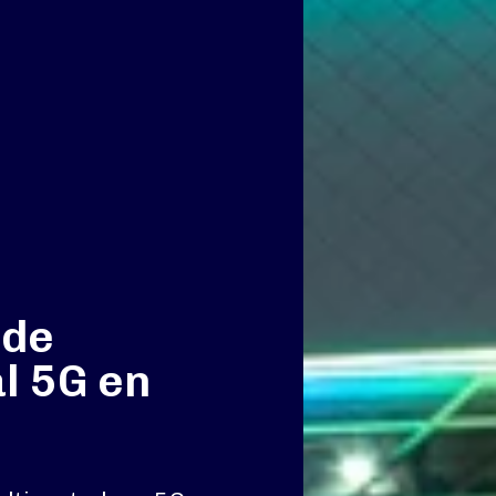
 de
l 5G en