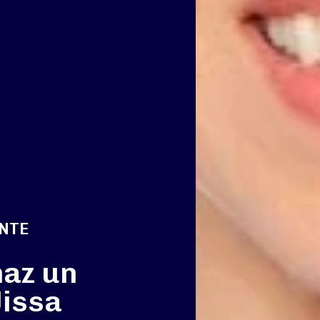
ENTE
haz un
Jissa