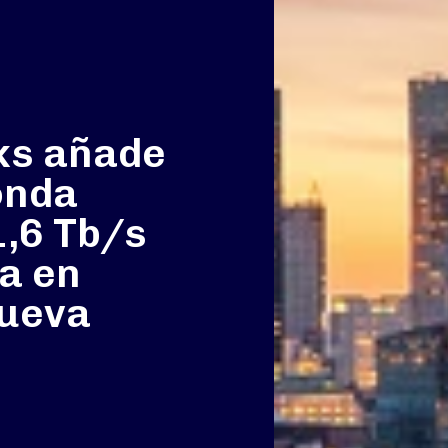
ks añade
onda
1,6 Tb/s
ra en
Nueva