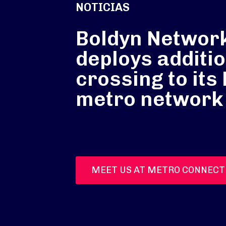
NOTICIAS
Boldyn Networ
deploys additio
crossing to its
metro network
MEET US AT METRO CONNECT