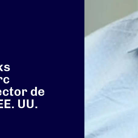
ks
rc
ector de
EE. UU.