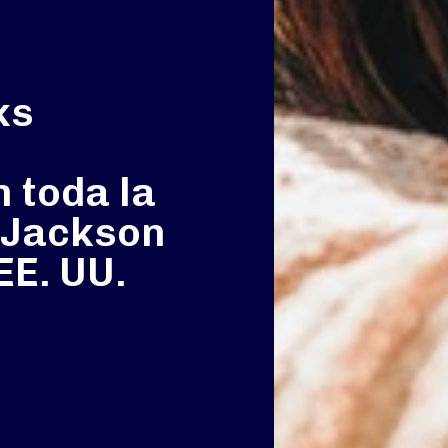
ks
 toda la
 Jackson
EE. UU.