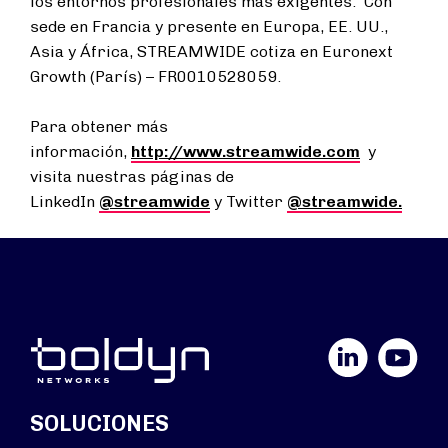
los entornos profesionales más exigentes. Con
sede en Francia y presente en Europa, EE. UU.,
Asia y África, STREAMWIDE cotiza en Euronext
Growth (París) – FR0010528059.
Para obtener más
información,
http://www.streamwide.com
y
visita nuestras páginas de
LinkedIn
@streamwide
y Twitter
@streamwide.
LinkedIn
YouTube
SOLUCIONES