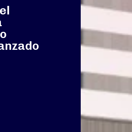
el
a
to
canzado