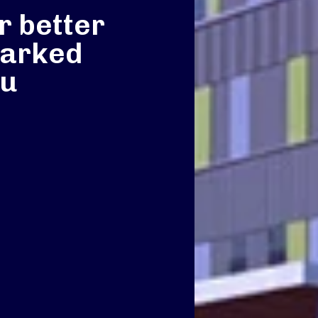
r better
parked
lu