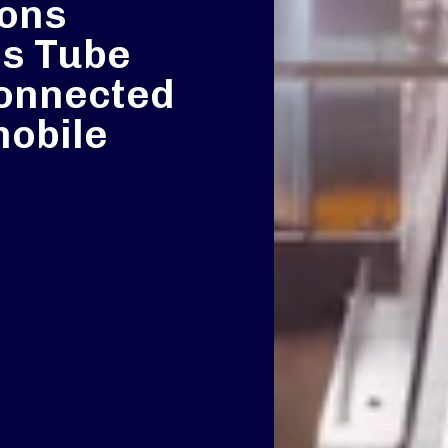
ions
’s Tube
onnected
mobile