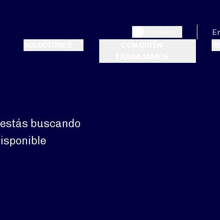
Español
E
SOLUCIONES
CON QUIÉN
R
TRABAJAMOS
e estás buscando
disponible