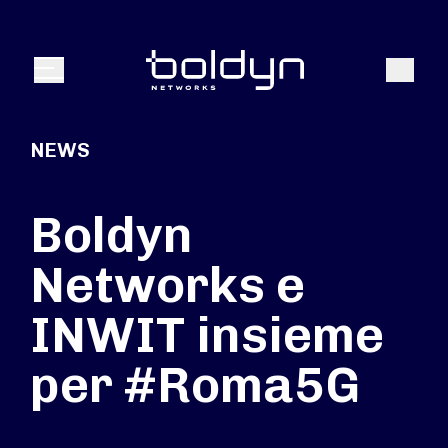
Search Input
Search
Menu
NEWS
Boldyn
Networks e
INWIT insieme
per #Roma5G