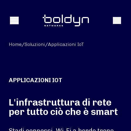
Search Input
Search
Menu
Home
/
Soluzioni
/
Applicazioni IoT
APPLICAZIONI IOT
L'infrastruttura di rete
per tutto ciò che è smart
Stadi connessi. Wi-Fi a bordo treno.