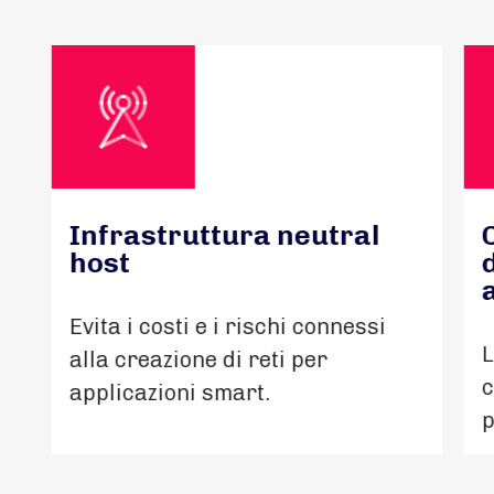
Infrastruttura neutral
host
Evita i costi e i rischi connessi
L
alla creazione di reti per
c
applicazioni smart.
p