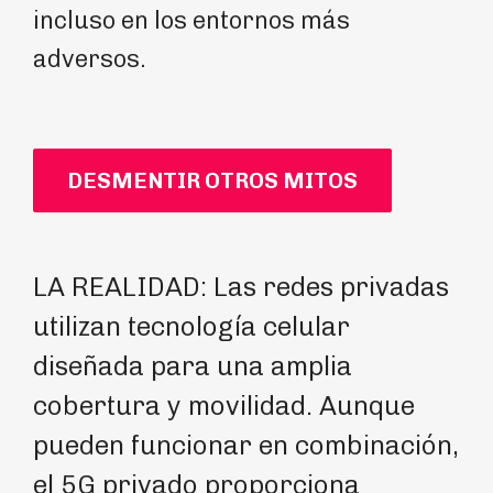
incluso en los entornos más
adversos.
DESMENTIR OTROS MITOS
LA REALIDAD: Las redes privadas
DI
utilizan tecnología celular
pr
diseñada para una amplia
re
cobertura y movilidad. Aunque
co
pueden funcionar en combinación,
tr
el 5G privado proporciona
y 