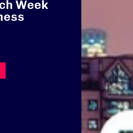
ech Week
ness