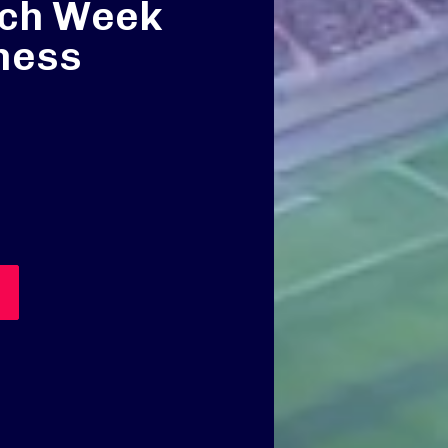
ech Week
ness