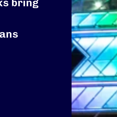
s bring
fans