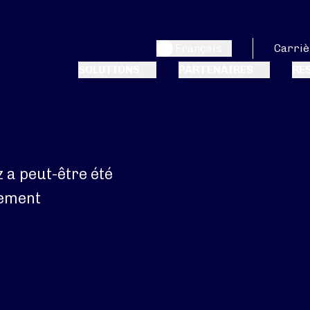
Français
Carriè
SOLUTIONS
PARTENAIRES
RE
 a peut-être été
rement