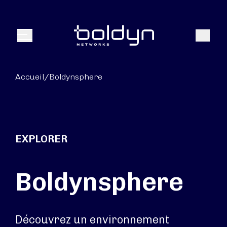
Texte de recherche
Recher
Menu
Accueil
/
Boldynsphere
EXPLORER
Boldynsphere
Découvrez un environnement