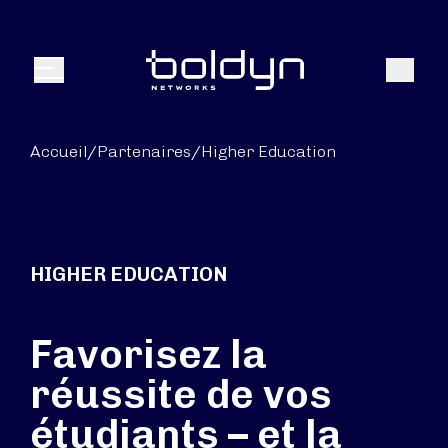
Texte de recherche
Recher
Menu
Accueil
/
Partenaires
/
Higher Education
HIGHER EDUCATION
Favorisez la
réussite de vos
étudiants – et la