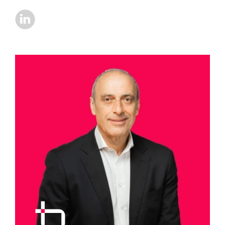
https://www.linkedin.com/in/john-mackay-653