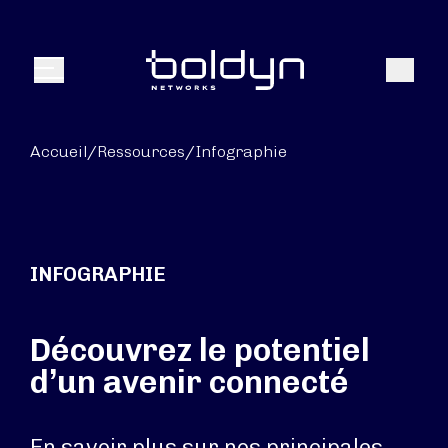
Texte de recherche
Recher
Menu
Accueil
/
Ressources
/
Infographie
INFOGRAPHIE
Découvrez le potentiel
d’un avenir connecté
En savoir plus sur nos principales