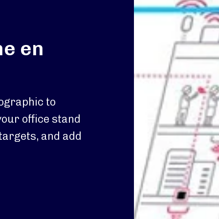
me en
ographic to
our office stand
 targets, and add