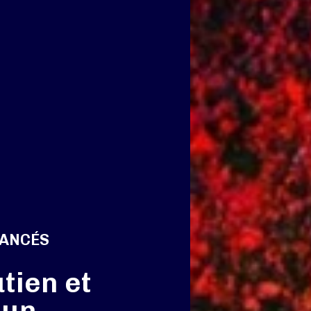
VANCÉS
tien et
 un