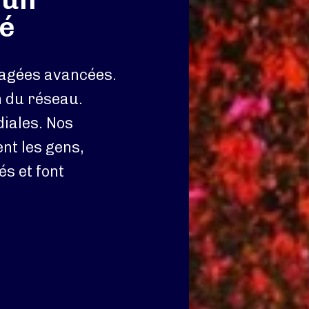
té
tagées avancées.
n du réseau.
iales. Nos
nt les gens,
s et font