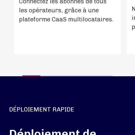
Connectez les abonnés de tous
N
les opérateurs, grâce à une
i
plateforme CaaS multilocataires.
p
DÉPLOIEMENT RAPIDE
Déploiement de