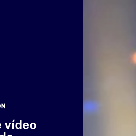
ON
 vídeo