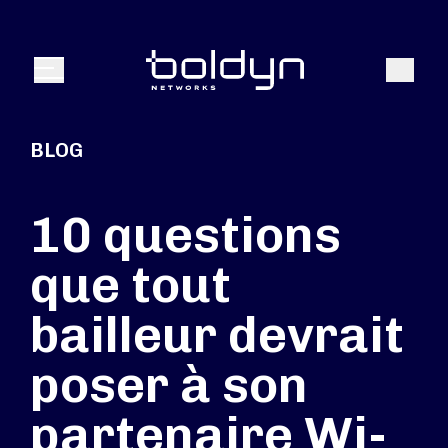
Texte de recherche
Recher
Menu
BLOG
10 questions
que tout
bailleur devrait
poser à son
partenaire Wi-