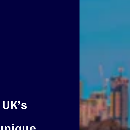
 UK’s
 unique