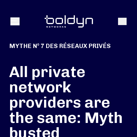
Texte de recherche
Recher
Menu
MYTHE N° 7 DES RÉSEAUX PRIVÉS
All private
network
providers are
the same: Myth
busted