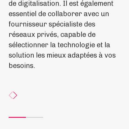
de digitalisation. Il est également
ac
essentiel de collaborer avec un
13
fournisseur spécialiste des
pl
réseaux privés, capable de
se
sélectionner la technologie et la
pa
solution les mieux adaptées à vos
mi
besoins.