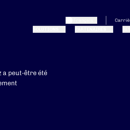
Français
Carriè
SOLUTIONS
PARTENAIRES
RE
 a peut-être été
rement