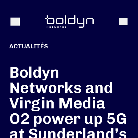
Texte de recherche
Recher
Menu
ACTUALITÉS
Boldyn
Networks and
Virgin Media
O2 power up 5G
at Sunderland’s