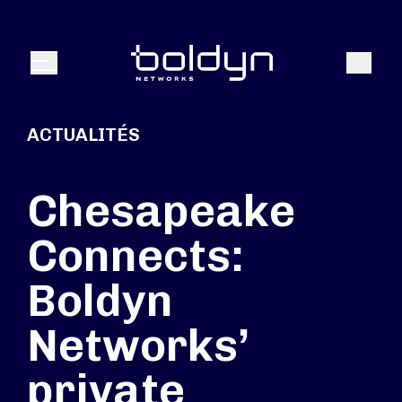
Texte de recherche
Recher
Menu
ACTUALITÉS
Chesapeake
Connects:
Boldyn
Networks’
private