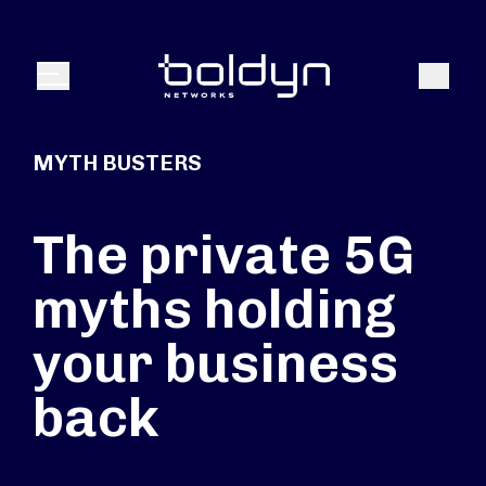
Texte de recherche
Recher
Menu
MYTH BUSTERS
The private 5G
myths holding
your business
back