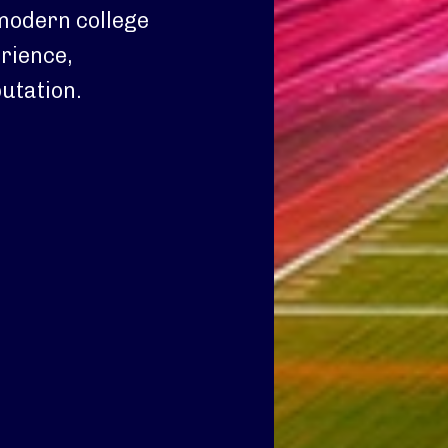
 modern college
erience,
utation.