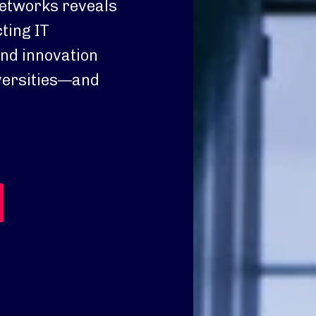
etworks reveals
ting IT
and innovation
iversities—and
.