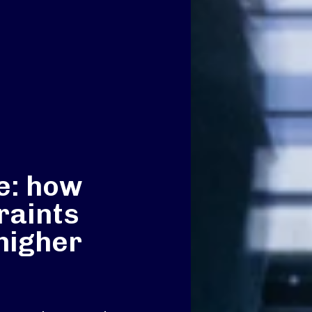
e: how
raints
higher