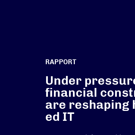
RAPPORT
Under pressur
financial const
are reshaping 
ed IT