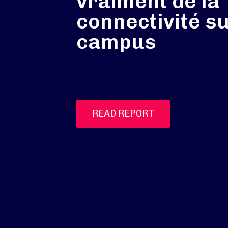
vraiment de la
connectivité su
campus
READ REPORT