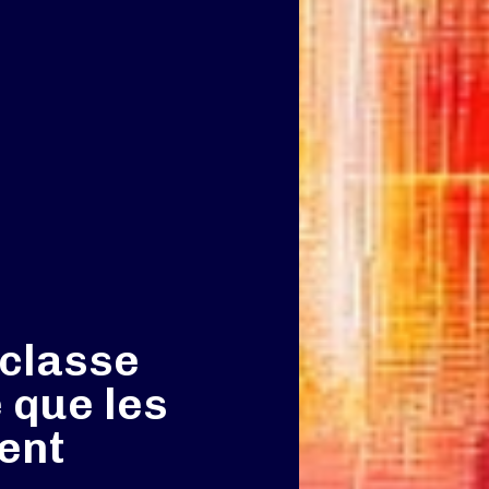
 classe
 que les
ent