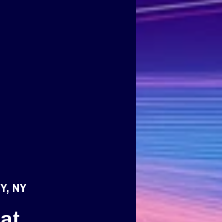
Y, NY
at