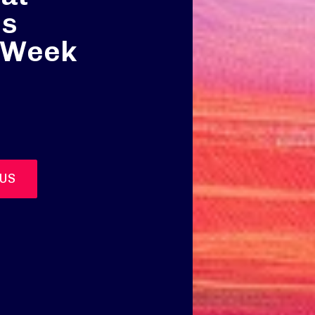
ss
h Week
US