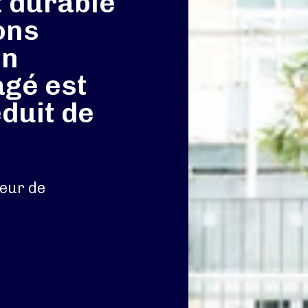
 durable
ons
Un
gé est
duit de
teur de
O