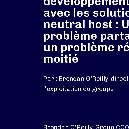
développement
avec les soluti
neutral host : 
problème parta
un problème ré
moitié
Par : Brendan O'Reilly, direc
l'exploitation du groupe
Brendan O'Reilly, Group CO