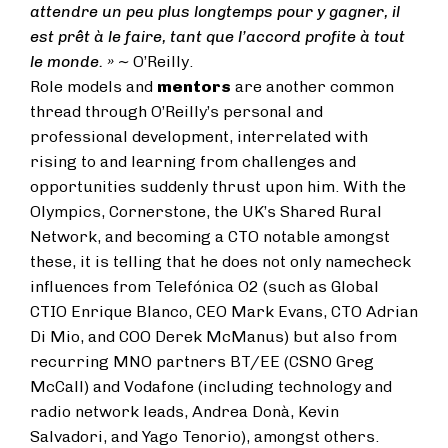
attendre un peu plus longtemps pour y gagner, il
est prêt à le faire, tant que l’accord profite à tout
le monde. » ~
O’Reilly.
Role models and
mentors
are another common
thread through O’Reilly’s personal and
professional development, interrelated with
rising to and learning from challenges and
opportunities suddenly thrust upon him. With the
Olympics, Cornerstone, the UK’s Shared Rural
Network, and becoming a CTO notable amongst
these, it is telling that he does not only namecheck
influences from Telefónica O2 (such as Global
CTIO Enrique Blanco, CEO Mark Evans, CTO Adrian
Di Mio, and COO Derek McManus) but also from
recurring MNO partners BT/EE (CSNO Greg
McCall) and Vodafone (including technology and
radio network leads, Andrea Donà, Kevin
Salvadori, and Yago Tenorio), amongst others.