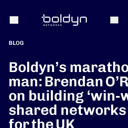
Texte de recherche
Recher
Menu
BLOG
Boldyn’s marath
man: Brendan O’R
on building ‘win‑
shared networks
for the UK