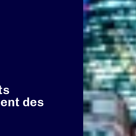
ts
éent des