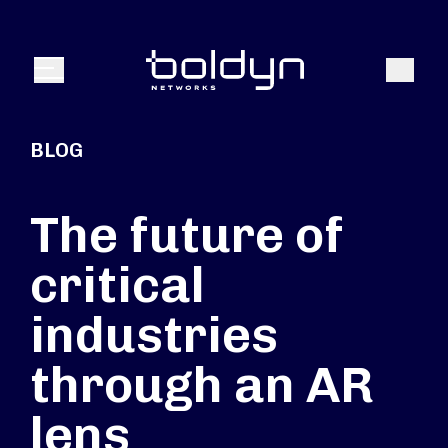
Texte de recherche
Recher
Menu
BLOG
The future of
critical
industries
through an AR
lens