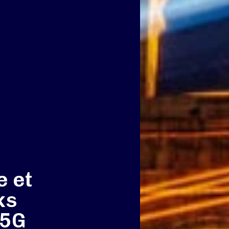
e et
ks
a5G