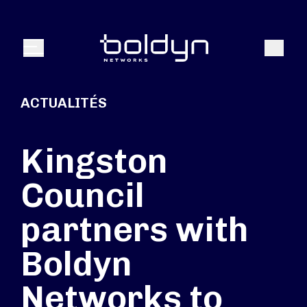
Texte de recherche
Recher
Menu
ACTUALITÉS
Kingston
Council
partners with
Boldyn
Networks to